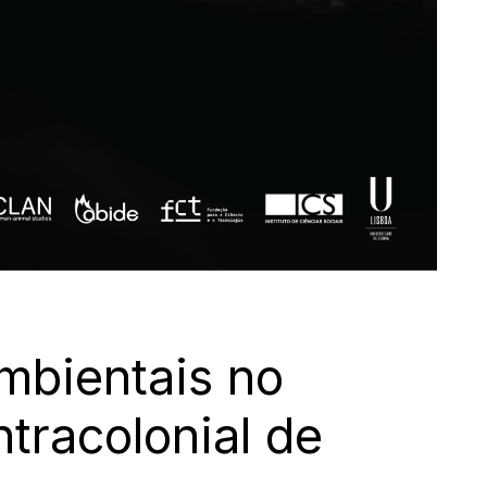
mbientais no
tracolonial de