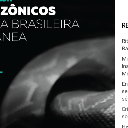
R
Ri
Ra
Mi
In
Me
En
se
sé
Cr
so
Hi