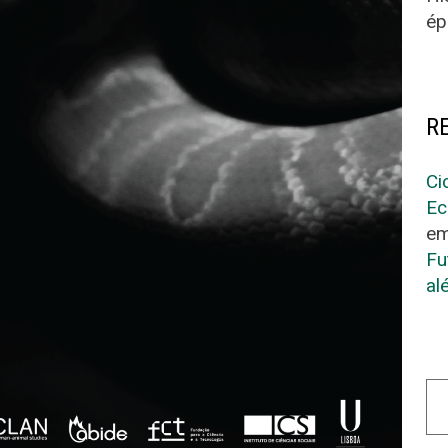
ép
R
Ci
Ec
e
Fu
al