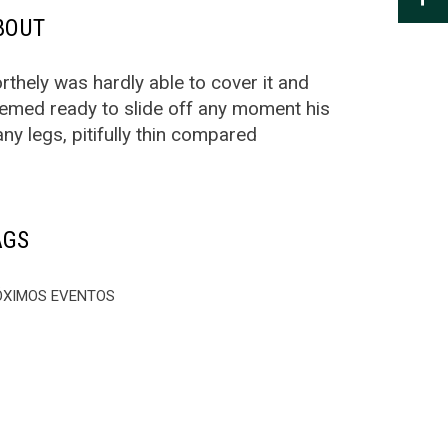
BOUT
rthely was hardly able to cover it and
emed ready to slide off any moment his
ny legs, pitifully thin compared
AGS
ÓXIMOS EVENTOS