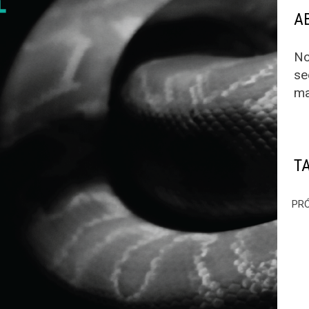
A
No
se
ma
T
PR