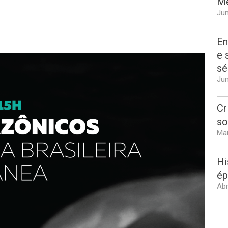
Me
Jun
En
e 
sé
Jun
Cr
so
Mai
Hi
ép
Abr