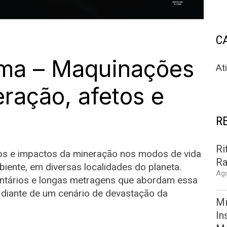
C
ema – Maquinações
At
ração, afetos e
R
Ri
tos e impactos da mineração nos modos de vida
Ra
iente, em diversas localidades do planeta.
Ago
tários e longas metragens que abordam essa
 diante de um cenário de devastação da
Mi
In