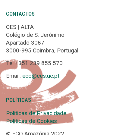
CONTACTOS
CES | ALTA
Colégio de S. Jerónimo
Apartado 3087
3000-995 Coimbra, Portugal
Tel +351 239 855 570
Email:
eco@ces.uc.pt
POLÍTICAS
Políticas de Privacidade
Políticas de Cookies
© ECO Amazónia 2022.