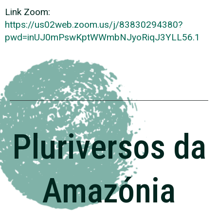
Link Zoom:
https://us02web.zoom.us/j/83830294380?
pwd=inUJ0mPswKptWWmbNJyoRiqJ3YLL56.1
Pluriversos da
Amazónia