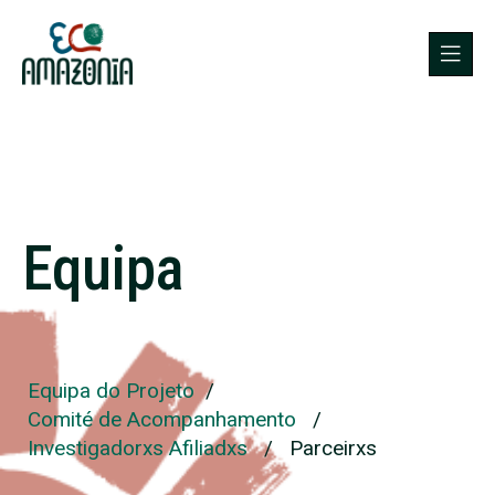
Equipa
Equipa do Projeto
/
Comité de Acompanhamento
/
Investigadorxs Afiliadxs
/ Parceirxs