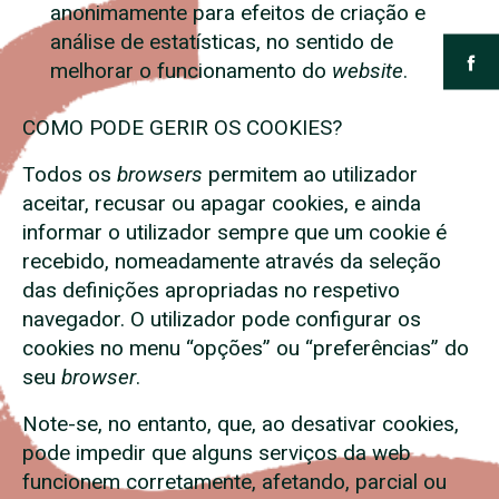
anonimamente para efeitos de criação e
análise de estatísticas, no sentido de
melhorar o funcionamento do
website
.
COMO PODE GERIR OS COOKIES?
Todos os
browsers
permitem ao utilizador
aceitar, recusar ou apagar cookies, e ainda
informar o utilizador sempre que um cookie é
recebido, nomeadamente através da seleção
das definições apropriadas no respetivo
navegador. O utilizador pode configurar os
cookies no menu “opções” ou “preferências” do
seu
browser
.
Note-se, no entanto, que, ao desativar cookies,
pode impedir que alguns serviços da web
funcionem corretamente, afetando, parcial ou