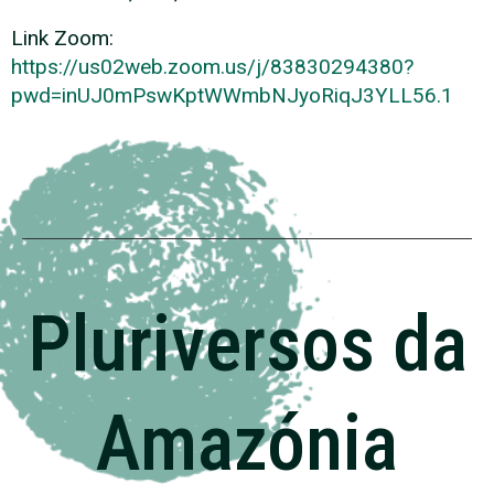
Link Zoom:
https://us02web.zoom.us/j/83830294380?
pwd=inUJ0mPswKptWWmbNJyoRiqJ3YLL56.1
Pluriversos da
Amazónia