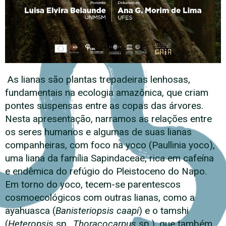
As lianas são plantas trepadeiras lenhosas,
fundamentais na ecologia amazônica, que criam
pontes suspensas entre as copas das árvores.
Nesta apresentação, narramos as relações entre
os seres humanos e algumas de suas lianas
companheiras, com foco na yoco (Paullinia yoco),
uma liana da família Sapindaceae, rica em cafeína
e endêmica do refúgio do Pleistoceno do Napo.
Em torno do yoco, tecem-se parentescos
cosmoecológicos com outras lianas, como a
ayahuasca (
Banisteriopsis caapi
) e o tamshi
(
Heteropsis
sp.,
Thoracocarpus
sp.), que também