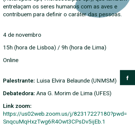
entrelaçam os seres humanos com as aves e
contribuem para definir o caráter das pessoas.
4 de novembro
15h (hora de Lisboa) / 9h (hora de Lima)
Online
Palestrante:
Luisa Elvira Belaunde (UNMSM)
Debatedora:
Ana G. Morim de Lima (UFES)
Link zoom:
https://us02web.zoom.us/j/
82317227180?pwd=
SnqcuMqHxzTwg6R4Owt3CPsDv5ijEb
.1