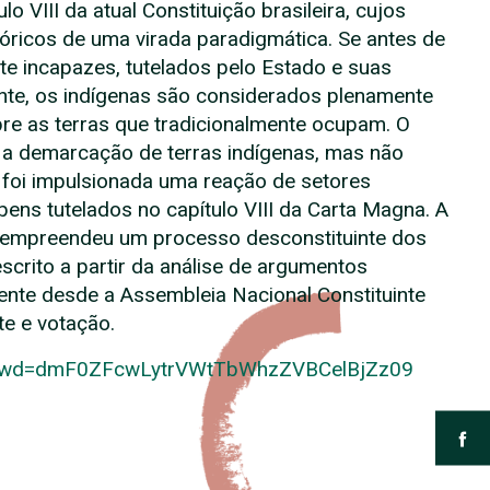
lo VIII da atual Constituição brasileira, cujos
óricos de uma virada paradigmática. Se antes de
te incapazes, tutelados pelo Estado e suas
mente, os indígenas são considerados plenamente
obre as terras que tradicionalmente ocupam. O
 a demarcação de terras indígenas, mas não
oi impulsionada uma reação de setores
ens tutelados no capítulo VIII da Carta Magna. A
s empreendeu um processo desconstituinte dos
escrito a partir da análise de argumentos
ente desde a Assembleia Nacional Constituinte
te e votação.
?pwd=dmF0ZFcwLytrVWtTbWhzZVBCelBjZz09