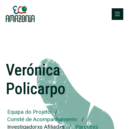
Verónica
Policarpo
Equipa do Projeto
/
Comité de Acompanhamento
/
Investigadorxs Afiliadxs
/
Parceirxs