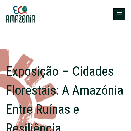
Exposição – Cidades
Florestais: A Amazónia
Entre Ruínas e
Resiliência