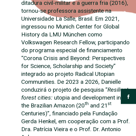
ditadura civil-militar e a guerra fria (2016),
tornou-se professora assistente na
Universidade La Salle, Brasil. Em 2021,
ingressou no Munich Center for Global
History da LMU München como
Volkswagen Research Fellow, participando
do programa especial de financiamento
“Corona Crisis and Beyond: Perspectives
for Science, Scholarship and Society”
integrado ao projeto Radical Utopian
Communities. De 2023 a 2026, Danielle
conduzirá o projeto de pesquisa “
Resilient
forest cities:
utopia and development in
th
st
the Brazilian Amazon (20
and 21
Centuries)”, financiado pela Fundação
Gerda Henkel, em cooperação com a Prof.
Dra. Patrícia Vieira e o Prof. Dr. Antonio