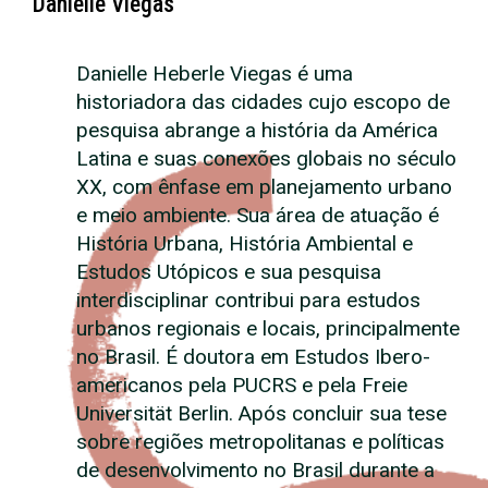
Danielle Viegas
Danielle Heberle Viegas é uma
historiadora das cidades cujo escopo de
pesquisa abrange a história da América
Latina e suas conexões globais no século
XX, com ênfase em planejamento urbano
e meio ambiente. Sua área de atuação é
História Urbana, História Ambiental e
Estudos Utópicos e sua pesquisa
interdisciplinar contribui para estudos
urbanos regionais e locais, principalmente
no Brasil. É doutora em Estudos Ibero-
americanos pela PUCRS e pela Freie
Universität Berlin. Após concluir sua tese
sobre regiões metropolitanas e políticas
de desenvolvimento no Brasil durante a