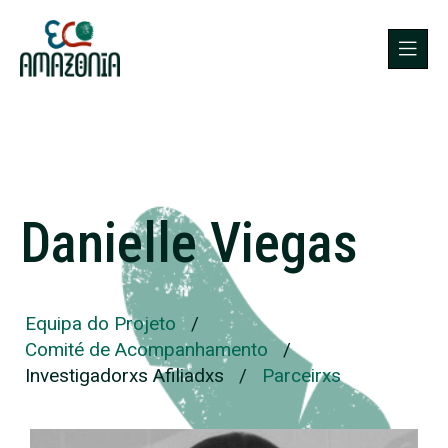
Danielle Viegas
Equipa do Projeto
/
Comité de Acompanhamento
/
Investigadorxs Afiliadxs
/
Parceirxs