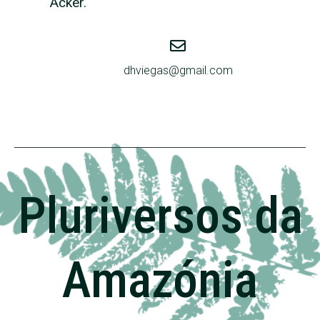
Acker.
dhviegas@gmail.com
Pluriversos da
Amazónia