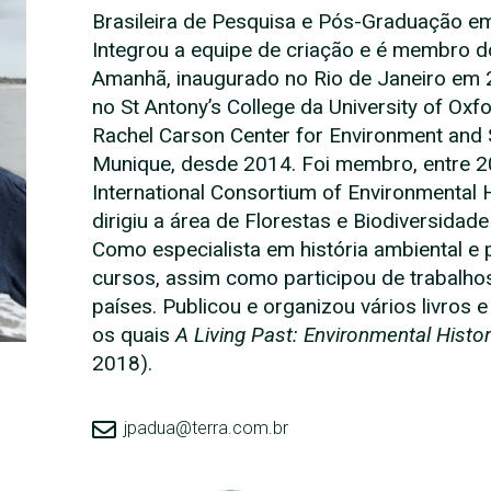
Brasileira de Pesquisa e Pós-Graduação 
Integrou a equipe de criação e é membro d
Amanhã, inaugurado no Rio de Janeiro em 2
no St Antony’s College da University of Ox
Rachel Carson Center for Environment and S
Munique, desde 2014. Foi membro, entre 2
International Consortium of Environmental 
dirigiu a área de Florestas e Biodiversida
Como especialista em história ambiental e p
cursos, assim como participou de trabalh
países. Publicou e organizou vários livros e 
os quais
A Living Past: Environmental Histo
2018).
jpadua@terra.com.br