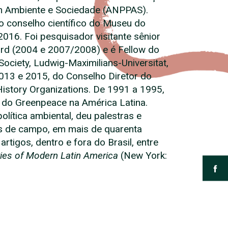
em Ambiente e Sociedade (ANPPAS).
o conselho científico do Museu do
016. Foi pesquisador visitante sênior
ford (2004 e 2007/2008) e é Fellow do
ociety, Ludwig-Maximilians-Universitat,
013 e 2015, do Conselho Diretor do
History Organizations. De 1991 a 1995,
de do Greenpeace na América Latina.
olítica ambiental, deu palestras e
os de campo, em mais de quarenta
artigos, dentro e fora do Brasil, entre
ries of Modern Latin America
(New York: