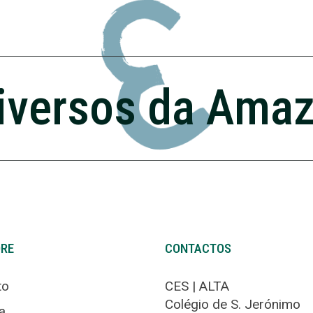
iversos da Ama
ORE
CONTACTOS
to
CES | ALTA
Colégio de S. Jerónimo
a