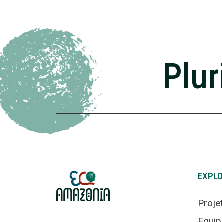
Plur
EXPL
Proje
Equip