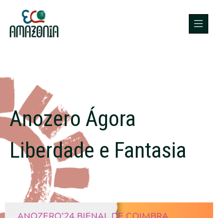
Anozero Ágora
Liberdade e Fantasia