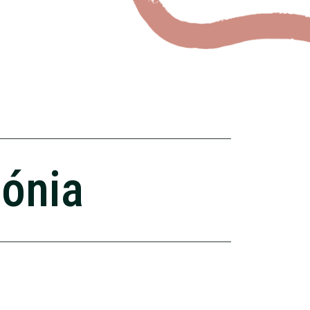
zónia