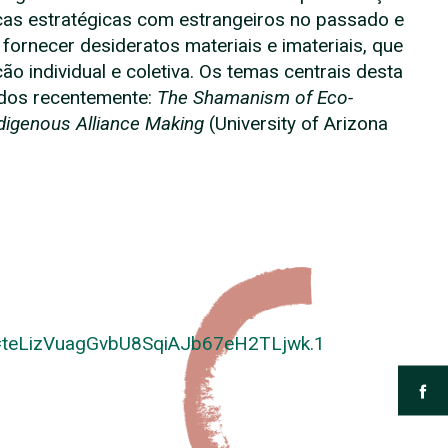
as estratégicas com estrangeiros no passado e
ornecer desideratos materiais e imateriais, que
ão individual e coletiva. Os temas centrais desta
ados recentemente:
The Shamanism of Eco-
digenous Alliance Making
(University of Arizona
=
teLizVuagGvbU8SqiAJb67eH2TLjwk
.1