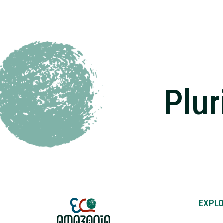
Plur
EXPL