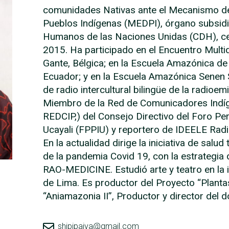
comunidades Nativas ante el Mecanismo de
Pueblos Indígenas (MEDPI), órgano subsidi
Humanos de las Naciones Unidas (CDH), cel
2015. Ha participado en el Encuentro Multid
Gante, Bélgica; en la Escuela Amazónica 
Ecuador; y en la Escuela Amazónica Senen S
de radio intercultural bilingüe de la radio
Miembro de la Red de Comunicadores Indíg
REDCIP,) del Consejo Directivo del Foro P
Ucayali (FPPIU) y reportero de IDEELE Radi
En la actualidad dirige la iniciativa de salu
de la pandemia Covid 19, con la estrategia
RAO-MEDICINE. Estudió arte y teatro en la i
de Lima. Es productor del Proyecto “Planta
“Aniamazonia II”, Productor y director del 
shipipaiva@gmail.com