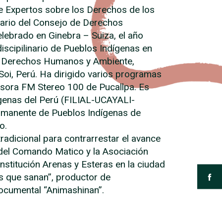
 Expertos sobre los Derechos de los
ario del Consejo de Derechos
ebrado en Ginebra – Suiza, el año
iscipilinario de Pueblos Indígenas en
de Derechos Humanos y Ambiente,
oi, Perú. Ha dirigido varios programas
emisora FM Stereo 100 de Pucallpa. Es
enas del Perú (FILIAL-UCAYALI-
ermanente de Pueblos Indígenas de
o.
d tradicional para contrarrestar el avance
 del Comando Matico y la Asociación
nstitución Arenas y Esteras en la ciudad
s que sanan”, productor de
documental “Animashinan”.