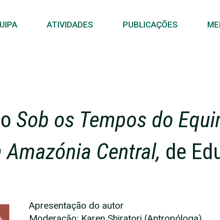
UIPA
ATIVIDADES
PUBLICAÇÕES
ME
ro
Sob os Tempos do Equin
a Amazónia Central,
de Ed
Apresentação do autor
Moderação: Karen Shiratori (Antropóloga)