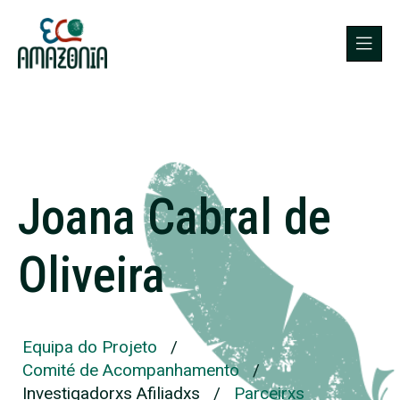
Joana Cabral de
Oliveira
Equipa do Projeto
/
Comité de Acompanhamento
/
Investigadorxs Afiliadxs
/
Parceirxs