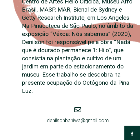
Centro de Artes Hélio Oiticica, Museu Afro
Brasil, MASP, MAR, Bienal de Sydney e
Getty Research Institute, em Los Angeles.
Na Pinacoteca de São Paulo, no âmbito da
exposição “Véxoa: Nós sabemos” (2020),
Denilson foi responsável pela obra “Nada
que é dourado permanece 1: Hilo”, que
consistia na plantação e cultivo de um
jardim em parte do estacionamento do
museu. Esse trabalho se desdobra na
presente ocupação do Octógono da Pina
Luz.
denilsonbaniwa@gmail.com