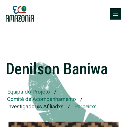
Denilson Baniwa
Equipa do Projeto
/
Comité de Acompanhamento
/
Investigadorxs Afiliadxs
/
Parceirxs