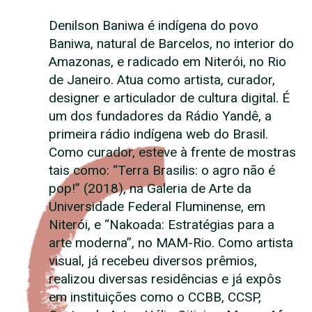
Denilson Baniwa é indígena do povo
Baniwa, natural de Barcelos, no interior do
Amazonas, e radicado em Niterói, no Rio
de Janeiro. Atua como artista, curador,
designer e articulador de cultura digital. É
um dos fundadores da Rádio Yandê, a
primeira rádio indígena web do Brasil.
Como curador, esteve à frente de mostras
tais como: “Terra Brasilis: o agro não é
pop!” (2018), na Galeria de Arte da
Universidade Federal Fluminense, em
Niterói, e “Nakoada: Estratégias para a
arte moderna”, no MAM-Rio. Como artista
visual, já recebeu diversos prêmios,
realizou diversas residências e já expôs
em instituições como o CCBB, CCSP,