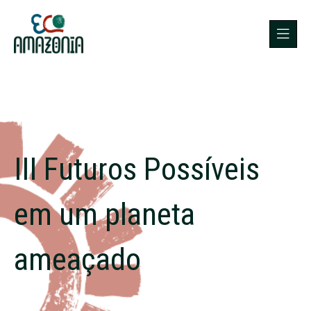
III Futuros Possíveis
em um planeta
ameaçado