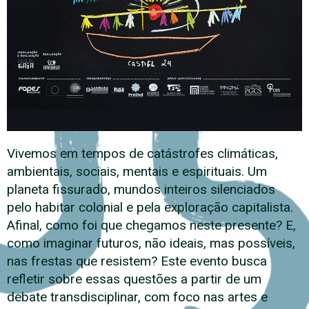
Vivemos em tempos de catástrofes climáticas,
ambientais, sociais, mentais e espirituais. Um
planeta fissurado, mundos inteiros silenciados
pelo habitar colonial e pela exploração capitalista.
Afinal, como foi que chegamos neste presente? E,
como imaginar futuros, não ideais, mas possíveis,
nas frestas que resistem? Este evento busca
refletir sobre essas questões a partir de um
debate transdisciplinar, com foco nas artes e