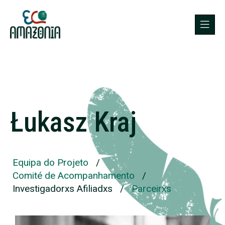
Łukasz Kraj
Equipa do Projeto
/
Comité de Acompanhamento
/
Investigadorxs Afiliadxs
/
Parceirxs