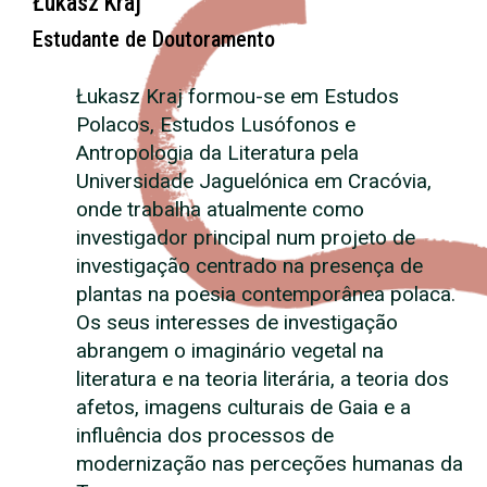
Łukasz Kraj
Estudante de Doutoramento
Łukasz Kraj formou-se em Estudos
Polacos, Estudos Lusófonos e
Antropologia da Literatura pela
Universidade Jaguelónica em Cracóvia,
onde trabalha atualmente como
investigador principal num projeto de
investigação centrado na presença de
plantas na poesia contemporânea polaca.
Os seus interesses de investigação
abrangem o imaginário vegetal na
literatura e na teoria literária, a teoria dos
afetos, imagens culturais de Gaia e a
influência dos processos de
modernização nas perceções humanas da