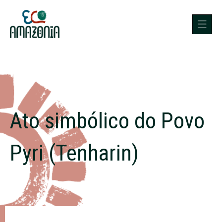
Ato simbólico do Povo
Pyri (Tenharin)