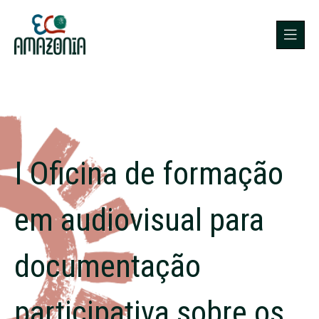
I Oficina de formação
em audiovisual para
documentação
participativa sobre os