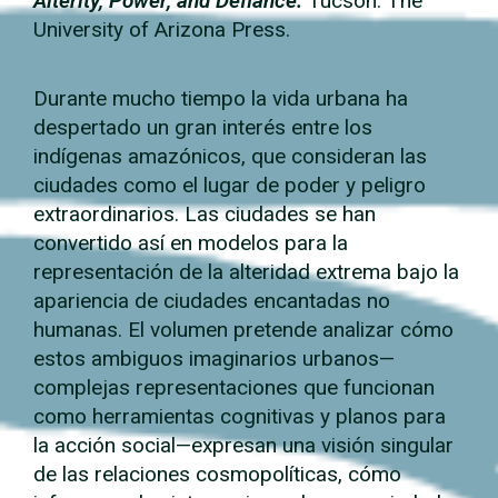
Alterity, Power, and Defiance.
Tucson: The
University of Arizona Press.
Durante mucho tiempo la vida urbana ha
despertado un gran interés entre los
indígenas amazónicos, que consideran las
ciudades como el lugar de poder y peligro
extraordinarios. Las ciudades se han
convertido así en modelos para la
representación de la alteridad extrema bajo la
apariencia de ciudades encantadas no
humanas. El volumen pretende analizar cómo
estos ambiguos imaginarios urbanos—
complejas representaciones que funcionan
como herramientas cognitivas y planos para
la acción social—expresan una visión singular
de las relaciones cosmopolíticas, cómo