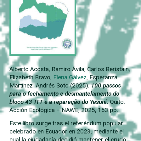
Alberto Acosta, Ramiro Ávila, Carlos Beristain,
Elizabeth Bravo,
Elena Gálvez
, Esperanza
Martínez Andrés Soto (2025).
100 passos
para o fechamento e desmantelamento do
bloco 43-ITT e a reparação do Yasuní.
Quito:
Acción Ecológica – NAWE, 2025, 153 pp.
Este libro surge tras el referéndum popular
celebrado en Ecuador en 2023, mediante el
cual la ciudadanía decidió mantener el crudo