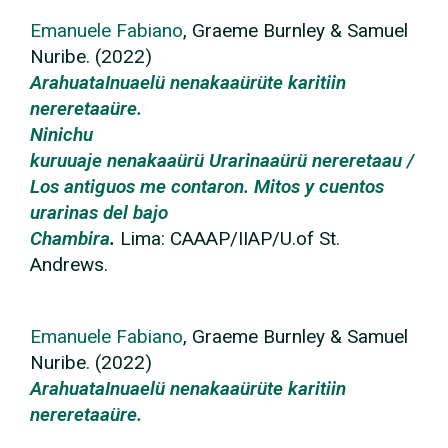
Emanuele Fabiano
, Graeme Burnley & Samuel
Nuribe. (2022)
ArahuataInuaelü nenakaaürüte karitiin
nereretaaüre.
Ninichu
kuruuaje nenakaaürü Urarinaaürü nereretaau /
Los antiguos me contaron. Mitos y cuentos
urarinas del bajo
Chambira
.
Lima: CAAAP/IIAP/U.of St.
Andrews.
Emanuele Fabiano
, Graeme Burnley & Samuel
Nuribe. (2022)
ArahuataInuaelü nenakaaürüte karitiin
nereretaaüre.