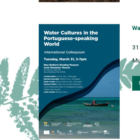
Wa
31
Mu