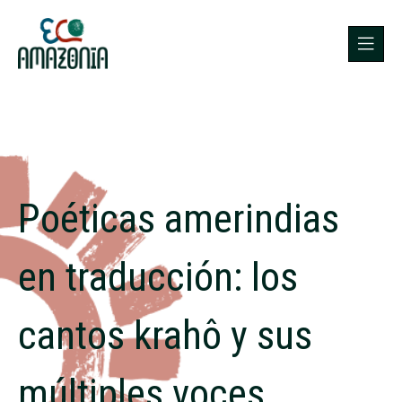
Poéticas amerindias
en traducción: los
cantos krahô y sus
múltiples voces