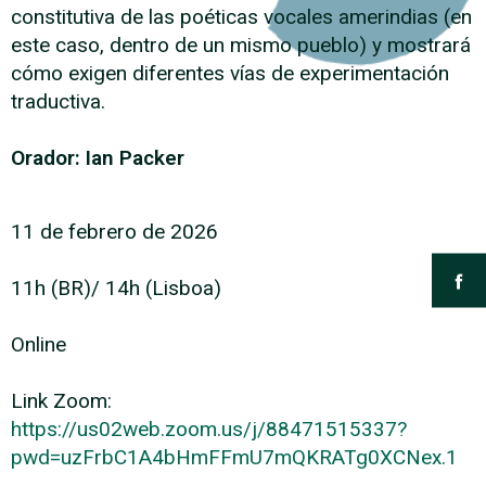
constitutiva de las poéticas vocales amerindias (en
este caso, dentro de un mismo pueblo) y mostrará
cómo exigen diferentes vías de experimentación
traductiva.
Orador: Ian Packer
11 de febrero de 2026
11h (BR)/ 14h (Lisboa)
Online
Link Zoom:
https://us02web.zoom.us/j/88471515337?
pwd=uzFrbC1A4bHmFFmU7mQKRATg0XCNex.1