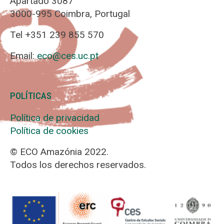
Apartado 3087
3000-995 Coimbra, Portugal
Tel +351 239 855 570
Email:
eco@ces.uc.pt
POLÍTICAS
Política de privacidad
Política de cookies
© ECO Amazónia 2022.
Todos los derechos reservados.