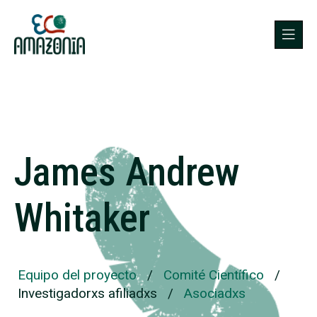
James Andrew
Whitaker
Equipo del proyecto
/
Comité Científico
/
Investigadorxs afiliadxs
/
Asociadxs