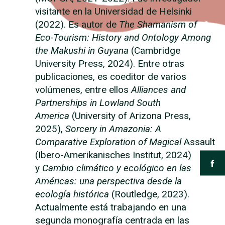
visitante en la Universidad de Helsinki
(2022). Es autor de
The Shamanism of
Eco-Tourism: History and Ontology Among
the Makushi in Guyana
(Cambridge
University Press, 2024). Entre otras
publicaciones, es coeditor de varios
volúmenes, entre ellos
Alliances and
Partnerships in Lowland South
America
(University of Arizona Press,
2025),
Sorcery in Amazonia: A
Comparative Exploration of Magical
Assault
(Ibero-Amerikanisches Institut, 2024)
y
Cambio climático y ecológico en las
Américas: una perspectiva desde la
ecología histórica
(Routledge, 2023).
Actualmente está trabajando en una
segunda monografía centrada en las