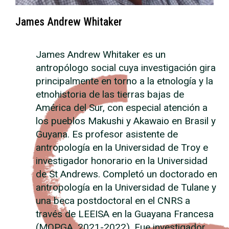
James Andrew Whitaker
James Andrew Whitaker es un
antropólogo social cuya investigación gira
principalmente en torno a la etnología y la
etnohistoria de las tierras bajas de
América del Sur, con especial atención a
los pueblos Makushi y Akawaio en Brasil y
Guyana. Es profesor asistente de
antropología en la Universidad de Troy e
investigador honorario en la Universidad
de St Andrews. Completó un doctorado en
antropología en la Universidad de Tulane y
una beca postdoctoral en el CNRS a
través de LEEISA en la Guayana Francesa
(MOPGA, 2021-2022). Fue investigador