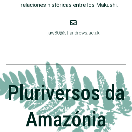
relaciones históricas entre los Makushi.
jaw30@st-andrews.ac.uk
Pluriversos da
Amazónia