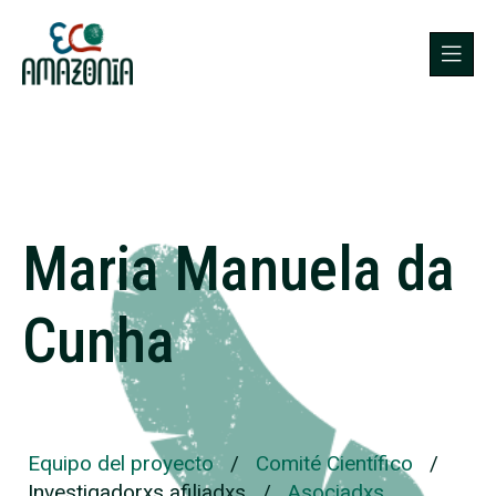
Maria Manuela da
Cunha
Equipo del proyecto
/
Comité Científico
/
Investigadorxs afiliadxs
/
Asociadxs