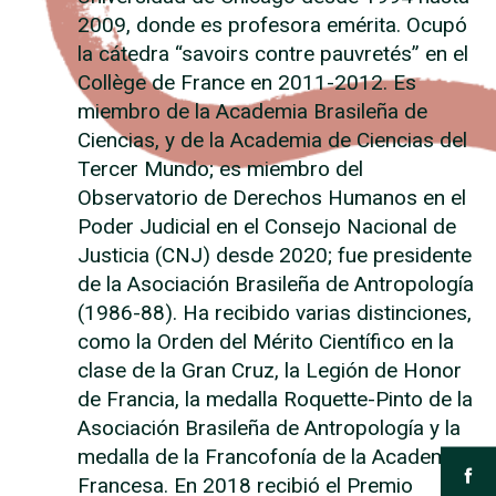
2009, donde es profesora emérita. Ocupó
la cátedra “savoirs contre pauvretés” en el
Collège de France en 2011-2012. Es
miembro de la Academia Brasileña de
Ciencias, y de la Academia de Ciencias del
Tercer Mundo; es miembro del
Observatorio de Derechos Humanos en el
Poder Judicial en el Consejo Nacional de
Justicia (CNJ) desde 2020; fue presidente
de la Asociación Brasileña de Antropología
(1986-88). Ha recibido varias distinciones,
como la Orden del Mérito Científico en la
clase de la Gran Cruz, la Legión de Honor
de Francia, la medalla Roquette-Pinto de la
Asociación Brasileña de Antropología y la
medalla de la Francofonía de la Academia
Francesa. En 2018 recibió el Premio